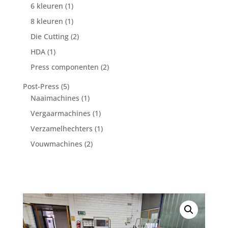
producten
1
6 kleuren
1
product
1
8 kleuren
1
product
2
Die Cutting
2
producten
1
HDA
1
product
2
Press componenten
2
producten
5
Post-Press
5
producten
1
Naaimachines
1
product
1
Vergaarmachines
1
product
1
Verzamelhechters
1
product
2
Vouwmachines
2
producten