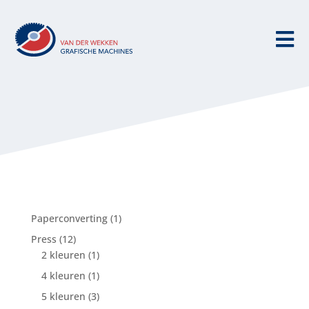

1
Paperconverting
1
product
12
Press
12
producten
1
2 kleuren
1
product
1
4 kleuren
1
product
3
5 kleuren
3