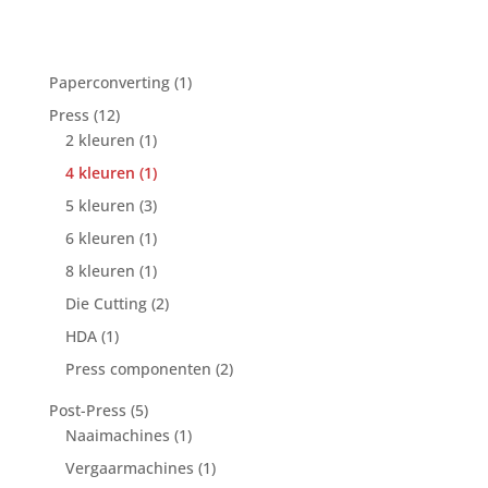
1
Paperconverting
1
product
12
Press
12
producten
1
2 kleuren
1
product
1
4 kleuren
1
product
3
5 kleuren
3
producten
1
6 kleuren
1
product
1
8 kleuren
1
product
2
Die Cutting
2
producten
1
HDA
1
product
2
Press componenten
2
producten
5
Post-Press
5
producten
1
Naaimachines
1
product
1
Vergaarmachines
1