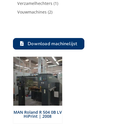
product
1
Verzamelhechters
1
product
2
Vouwmachines
2
producten
Download machinelijst
MAN Roland R 504 0B LV
HiPrint | 2008