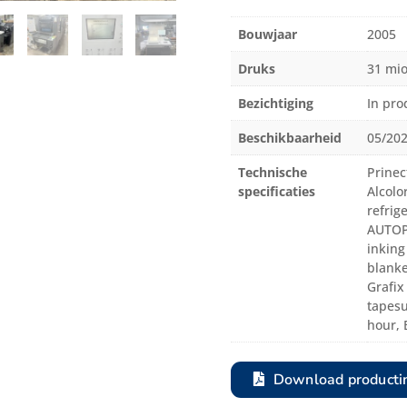
Bouwjaar
2005
Druks
31 mi
Bezichtiging
In pro
Beschikbaarheid
05/20
Technische
Prinec
specificaties
Alcolo
refrig
AUTOPL
inking
blanke
Grafix
tapesu
hour, 
Download producti