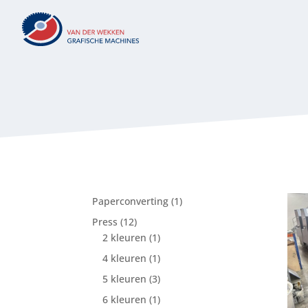
1
Paperconverting
1
product
12
Press
12
producten
1
2 kleuren
1
product
1
4 kleuren
1
product
3
5 kleuren
3
producten
1
6 kleuren
1