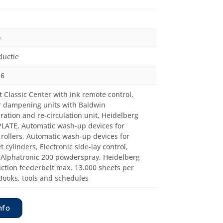
o
ductie
26
t Classic Center with ink remote control,
r dampening units with Baldwin
eration and re-circulation unit, Heidelberg
ATE, Automatic wash-up devices for
 rollers, Automatic wash-up devices for
t cylinders, Electronic side-lay control,
 Alphatronic 200 powderspray, Heidelberg
ction feederbelt max. 13.000 sheets per
Books, tools and schedules
nfo