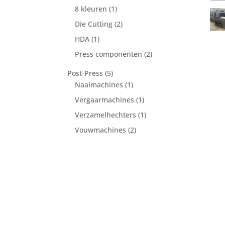
product
1
8 kleuren
1
product
2
Die Cutting
2
producten
1
HDA
1
product
2
Press componenten
2
producten
5
Post-Press
5
producten
1
Naaimachines
1
product
1
Vergaarmachines
1
product
1
Verzamelhechters
1
product
2
Vouwmachines
2
producten